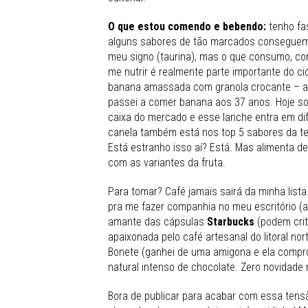
O que estou comendo e bebendo:
tenho fa
alguns sabores de tão marcados conseguem m
meu signo (taurina), mas o que consumo, co
me nutrir é realmente parte importante do c
banana amassada com granola crocante – a
passei a comer banana aos 37 anos. Hoje s
caixa do mercado e esse lanche entra em di
canela também está nos top 5 sabores da te
Está estranho isso aí? Está. Mas alimenta 
com as variantes da fruta.
Para tomar? Café jamais sairá da minha li
pra me fazer companhia no meu escritório (a
amante das cápsulas
Starbucks
(podem crit
apaixonada pelo café artesanal do litoral n
Bonete (ganhei de uma amigona e ela comp
natural intenso de chocolate. Zero novidade 
Bora de publicar para acabar com essa tens