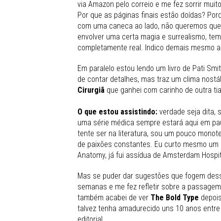
via Amazon pelo correio e me fez sorrir muit
Por que as páginas finais estão doídas? Porq
com uma caneca ao lado, não queremos que t
envolver uma certa magia e surrealismo, te
completamente real. Indico demais mesmo an
Em paralelo estou lendo um livro de Pati S
de contar detalhes, mas traz um clima nostá
Cirurgiã
que ganhei com carinho de outra tia
O que estou assistindo:
verdade seja dita, 
uma série médica sempre estará aqui em pau
tente ser na literatura, sou um pouco monot
de paixões constantes. Eu curto mesmo um C
Anatomy, já fui assídua de Amsterdam Hospital
Mas se puder dar sugestões que fogem dess
semanas e me fez refletir sobre a passagem
também acabei de ver
The Bold Type
depoi
talvez tenha amadurecido uns 10 anos entre 
editorial.