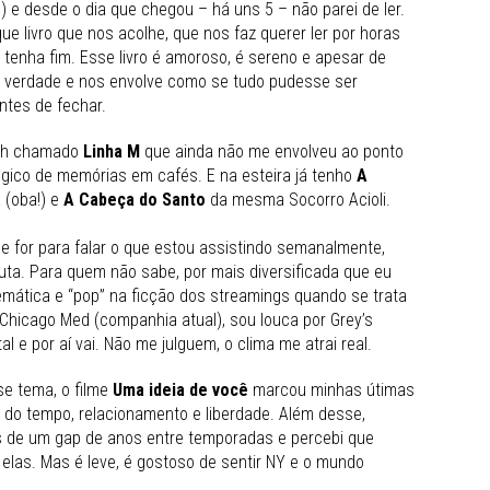
o) e desde o dia que chegou – há uns 5 – não parei de ler.
ue livro que nos acolhe, que nos faz querer ler por horas
enha fim. Esse livro é amoroso, é sereno e apesar de
m verdade e nos envolve como se tudo pudesse ser
tes de fechar.
mith chamado
Linha M
que ainda não me envolveu ao ponto
lgico de memórias em cafés. E na esteira já tenho
A
 (oba!) e
A Cabeça do Santo
da mesma Socorro Acioli.
se for para falar o que estou assistindo semanalmente,
ta. Para quem não sabe, por mais diversificada que eu
emática e “pop” na ficção dos streamings quando se trata
hicago Med (companhia atual), sou louca por Grey’s
 e por aí vai. Não me julguem, o clima me atrai real.
e tema, o filme
Uma ideia de você
marcou minhas útimas
 do tempo, relacionamento e liberdade. Além desse,
s de um gap de anos entre temporadas e percebi que
elas. Mas é leve, é gostoso de sentir NY e o mundo