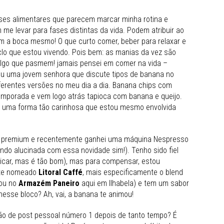
ses alimentares que parecem marcar minha rotina e
e levar para fases distintas da vida. Podem atribuir ao
m a boca mesmo! O que curto comer, beber para relaxar e
iclo que estou vivendo. Pois bem: as manias da vez são
lgo que pasmem! jamais pensei em comer na vida –
ou uma jovem senhora que discute tipos de banana no
ferentes versões no meu dia a dia. Banana chips com
mporada e vem logo atrás tapioca com banana e queijo.
de uma forma tão carinhosa que estou mesmo envolvida
sta premium e recentemente ganhei uma máquina Nespresso
ndo alucinada com essa novidade sim!). Tenho sido fiel
icar, mas é tão bom), mas para compensar, estou
orte nomeado
Litoral Caffé
, mais especificamente o blend
rou no
Armazém Paneiro
aqui em Ilhabela) e tem um sabor
nesse bloco? Ah, vai, a banana te animou!
ão de post pessoal número 1 depois de tanto tempo? É