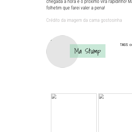
chegada a hora e o próximo virá rapidinho!
folhetim que farei valer a pena!
Crédito da imagem da cama gostosinha
TAGS:
c
Ma Stump