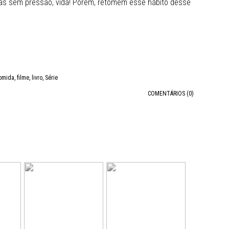
 Mas sem pressão, vida! Porém, retomem esse hábito desse
omida
,
filme
,
livro
,
Série
COMENTÁRIOS (0)