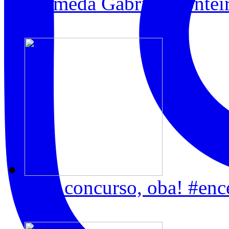
Alameda Gabriel Monteir
1
Tem concurso, oba! #enc
2