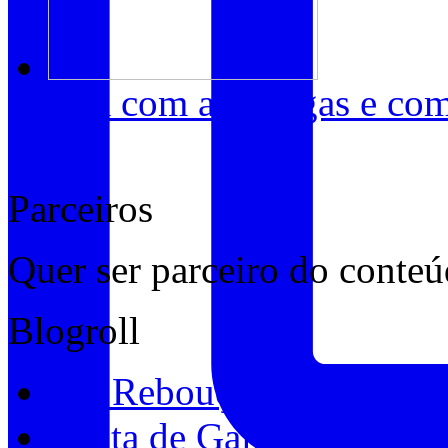
Chá com as amigas e com 
5
Parceiros
Quer ser parceiro do conte
Blogroll
Bel Rebouças
Chata de Galocha