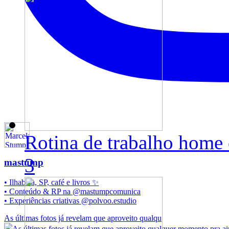
Rotina de trabalho home 
3
mastump
• Ilhabela, SP, café e livros ✨️
• Conteúdo & RP na @mastumpcomunica
• Experiências criativas @polvoo.estudio
As últimas fotos já revelam que aproveito qualqu