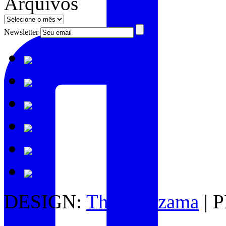
Arquivos
Newsletter
DESIGN:
Thais Kazama
| 