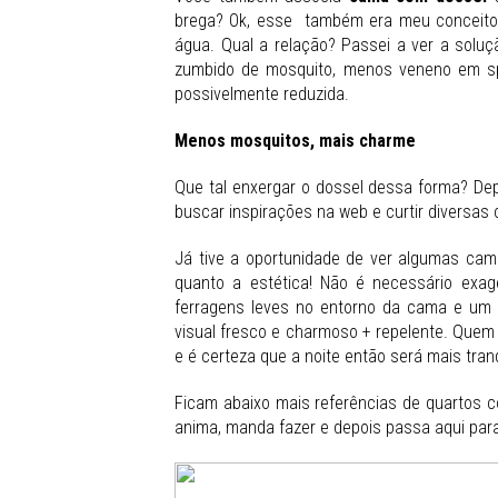
brega? Ok, esse também era meu conceito
água. Qual a relação? Passei a ver a soluç
zumbido de mosquito, menos veneno em sp
possivelmente reduzida.
Menos mosquitos, mais charme
Que tal enxergar o dossel dessa forma? De
buscar inspirações na web e curtir diversa
Já tive a oportunidade de ver algumas cam
quanto a estética! Não é necessário exa
ferragens leves no entorno da cama e um t
visual fresco e charmoso + repelente. Quem 
e é certeza que a noite então será mais tranq
Ficam abaixo mais referências de quartos c
anima, manda fazer e depois passa aqui para