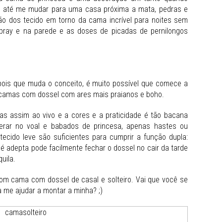
 até me mudar para uma casa próxima a mata, pedras e
ão dos tecido em torno da cama incrível para noites sem
ray e na parede e as doses de picadas de pernilongos
pois que muda o conceito, é muito possível que comece a
s camas com dossel com ares mais praianos e boho.
as assim ao vivo e a cores e a praticidade é tão bacana
gerar no voal e babados de princesa, apenas hastes ou
ecido leve são suficientes para cumprir a função dupla:
é adepta pode facilmente fechar o dossel no cair da tarde
uila.
om cama com dossel de casal e solteiro. Vai que você se
 me ajudar a montar a minha? ;)