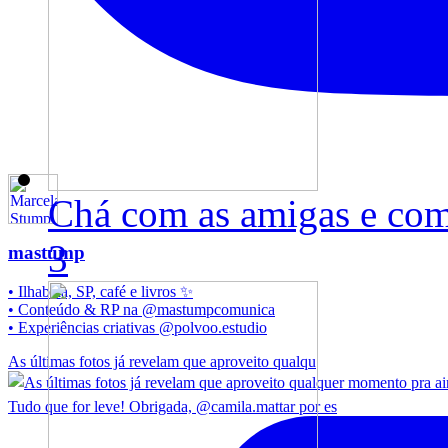
Chá com as amigas e com 
3
mastump
• Ilhabela, SP, café e livros ✨️
• Conteúdo & RP na @mastumpcomunica
• Experiências criativas @polvoo.estudio
As últimas fotos já revelam que aproveito qualqu
Tudo que for leve! Obrigada, @camila.mattar por es