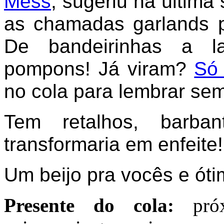
Mess
, sugeriu na última
as chamadas garlands p
De bandeirinhas a laç
pompons! Já viram?
Só 
no cola para lembrar se
Tem retalhos, barba
transformaria em enfeite!
Um beijo pra vocês e ót
Presente do cola:
próx