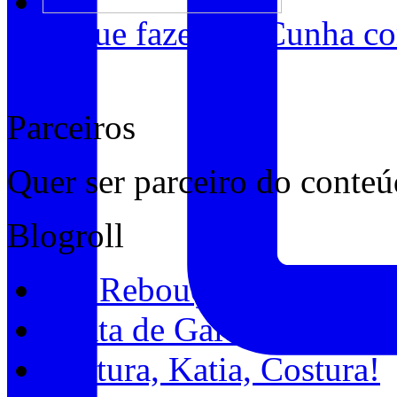
O que fazer em Cunha co
5
Parceiros
Quer ser parceiro do conte
Blogroll
Bel Rebouças
Chata de Galocha
Costura, Katia, Costura!