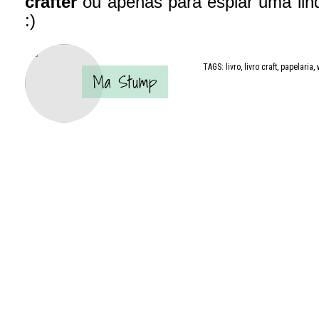
crafter
ou apenas para espiar uma lin
:)
TAGS:
livro
,
livro craft
,
papelaria
,
Ma Stump