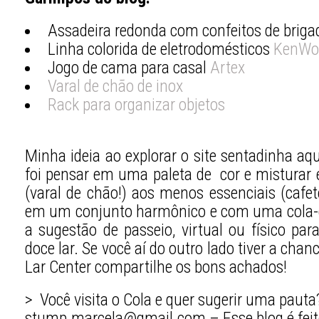
Assadeira redonda com confeitos de briga
Linha colorida de eletrodomésticos
KenWo
Jogo de cama para casal
Artex
Varal de chão de inox
Rack para organizar objetos
Minha ideia ao explorar o site sentadinha a
foi pensar em uma paleta de cor e misturar 
(varal de chão!) aos menos essenciais (cafet
em um conjunto harmônico e com uma cola-gr
a sugestão de passeio, virtual ou físico par
doce lar. Se você aí do outro lado tiver a chan
Lar Center compartilhe os bons achados!
> Você visita o Cola e quer sugerir uma pauta
stump.marcela@gmail.com – Esse blog é feito