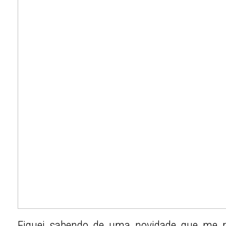
Fiquei sabendo de uma novidade que me r