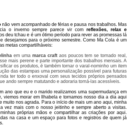
o
não vem acompanhado de férias e pausa nos trabalhos. Mas
cia o inverno sempre parece vir com
reflexões, relax e
os deu tchau e é um ótimo período para rever as promessas lá
que desejamos para o próximo semestre. Como Ma Cola é um
has metas compartilháveis:
elinha
em uma
marca craft
aos poucos tem se tornado real,
sse mais perene e parte importante dos trabalhos mensais. A
sificar os produtos, é também tornar o varal-nominho um item
ução das estampas uma personalização possível para futuras
nda ter todo o enxoval com seus tecidos próprios pensados
e ando sempre matutando e adoraria torná-las acessíveis.
um ano que eu e o marido realizamos uma supermudança em
 viemos morar em Ilhabela e tornamos nosso dia a dia aqui
e muito nos agrada. Para o início de mais um ano aqui, minha
 vez mais com o nosso jeitinho e sempre aberto a visitas.
minhas próprias mãos e compartilhar as criações por aqui.
das na casa e um espaço para fotos e registros de quem já
as.