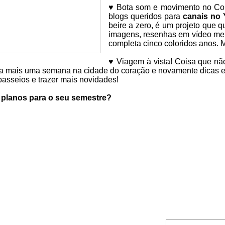
♥
Bota som e movimento no Col
blogs queridos para
canais no
beire a zero, é um projeto que q
imagens, resenhas em vídeo me d
completa cinco coloridos anos.
♥ Viagem à vista! Coisa que não
 mais uma semana na cidade do coração e novamente dicas e s
passeios e trazer mais novidades!
 planos para o seu semestre?