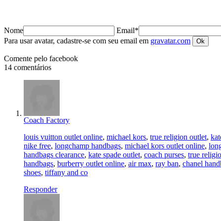
Nome
Email*
Para usar avatar, cadastre-se com seu email em
gravatar.com
Comente pelo facebook
14 comentários
Coach Factory
louis vuitton outlet online
,
michael kors
,
true religion outlet
,
kat
nike free
,
longchamp handbags
,
michael kors outlet online
,
lon
handbags clearance
,
kate spade outlet
,
coach purses
,
true religi
handbags
,
burberry outlet online
,
air max
,
ray ban
,
chanel hand
shoes
,
tiffany and co
Responder