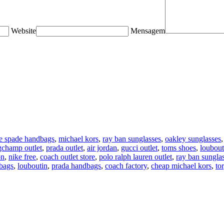
Website
Mensagem
e spade handbags
,
michael kors
,
ray ban sunglasses
,
oakley sunglasses
gchamp outlet
,
prada outlet
,
air jordan
,
gucci outlet
,
toms shoes
,
loubout
on
,
nike free
,
coach outlet store
,
polo ralph lauren outlet
,
ray ban sungla
bags
,
louboutin
,
prada handbags
,
coach factory
,
cheap michael kors
,
to