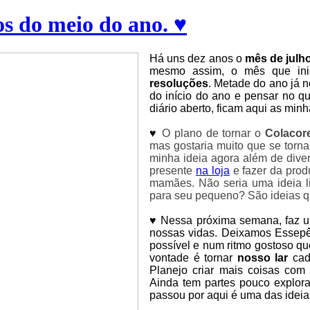
s do meio do ano. ♥
Há uns dez anos o
mês de julh
mesmo assim, o mês que ini
resoluções
. Metade do ano já n
do início do ano e pensar no 
diário aberto, ficam aqui as min
♥
O plano de tornar o
Colacor
mas gostaria muito que se torna
minha ideia agora além de diver
presente
na loja
e fazer da prod
mamães. Não seria uma ideia li
para seu pequeno? São ideias qu
♥
Nessa próxima semana, faz 
nossas vidas. Deixamos Essepê,
possível e num ritmo gostoso qu
vontade é tornar
nosso lar
cada
Planejo criar mais coisas com 
Ainda tem partes pouco explora
passou por aqui é uma das idei