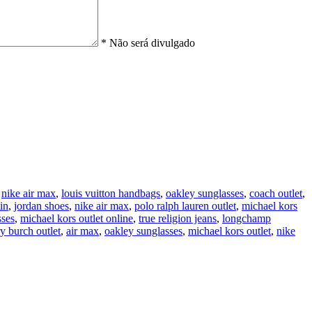
* Não será divulgado
,
nike air max
,
louis vuitton handbags
,
oakley sunglasses
,
coach outlet
,
in
,
jordan shoes
,
nike air max
,
polo ralph lauren outlet
,
michael kors
sses
,
michael kors outlet online
,
true religion jeans
,
longchamp
ry burch outlet
,
air max
,
oakley sunglasses
,
michael kors outlet
,
nike