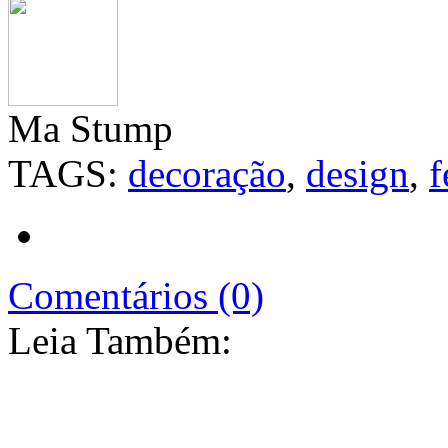
Ma Stump
TAGS:
decoração
,
design
,
f
Comentários (0)
Leia Também: